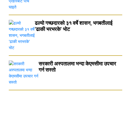
ढल्यो गच्छदारको ३१ वर्षे शासन, भगबतीलाई
‘ढाकी भरभरके’ भाेट
सरकारी अस्पतालमा भन्दा केएमसीमा उपचार
गर्न सस्ताे