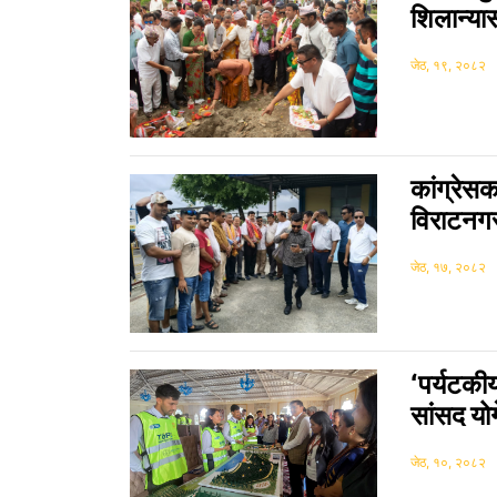
शिलान्या
जेठ, १९, २०८२
कांग्रेसक
विराटनगर
जेठ, १७, २०८२
‘पर्यटकीय
सांसद यो
जेठ, १०, २०८२