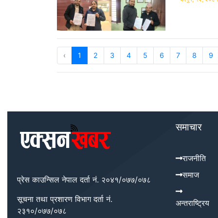
‹
1
2
3
4
5
6
7
8
9
समाचार
राजनीति
समाज
प्रेस काउन्सिल नेपाल दर्ता नं. २०४१/०७७/०७८
सूचना तथा प्रशारण विभाग दर्ता नं.
अन्तराष्ट्रिय
२३१०/०७७/०७८