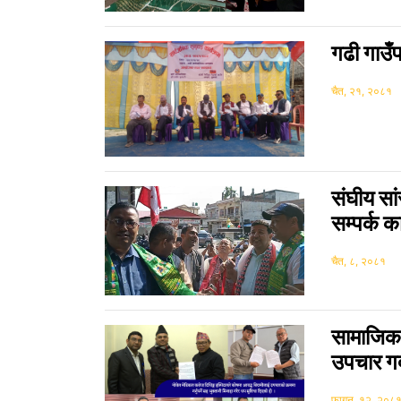
गढी गाउँ
चैत, २१, २०८१
संघीय सां
सम्पर्क क
चैत, ८, २०८१
सामाजिक 
उपचार गर्
फागुन, १२, २०८