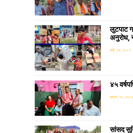
लुटपाट गर
अनुरोध, न
भदौ, २७, २०८२
४५ वर्षपछ
साउन, १८, २०८
सांसद सु