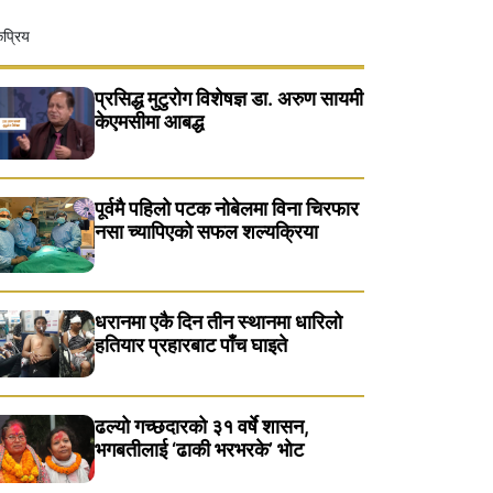
प्रिय
प्रसिद्ध मुटुरोग विशेषज्ञ डा. अरुण सायमी
केएमसीमा आबद्ध
पूर्वमै पहिलो पटक नोबेलमा विना चिरफार
नसा च्यापिएको सफल शल्यक्रिया
धरानमा एकै दिन तीन स्थानमा धारिलाे
हतियार प्रहारबाट पाँच घाइते
ढल्यो गच्छदारको ३१ वर्षे शासन,
भगबतीलाई ‘ढाकी भरभरके’ भाेट