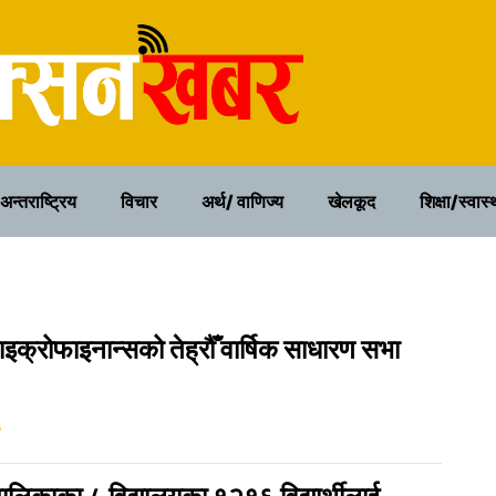
२२ साउन २०८३, शुक्रवार
अन्तराष्ट्रिय
विचार
अर्थ/ वाणिज्य
खेलकूद
शिक्षा/स्वास्
ाइक्रोफाइनान्सको तेह्रौँ वार्षिक साधारण सभा
३