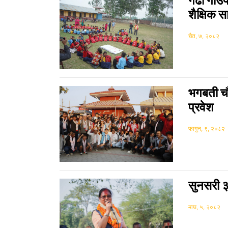
गढी गाउँ
शैक्षिक स
चैत, ७, २०८२
भगबती चौ
प्रवेश
फागुन, ९, २०८२
सुनसरी ३
माघ, ५, २०८२