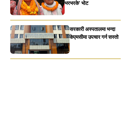
भरभरके’ भाेट
सरकारी अस्पतालमा भन्दा
केएमसीमा उपचार गर्न सस्ताे