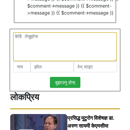
$comment->message }} {{ $comment-
>message }} {{ $comment->message }}
बुझाउनु हाेस्
लोकप्रिय
प्रसिद्ध मुटुरोग विशेषज्ञ डा.
अरुण सायमी केएमसीमा