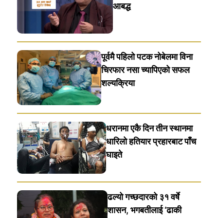
आबद्ध
पूर्वमै पहिलो पटक नोबेलमा विना
चिरफार नसा च्यापिएको सफल
शल्यक्रिया
धरानमा एकै दिन तीन स्थानमा
धारिलाे हतियार प्रहारबाट पाँच
घाइते
ढल्यो गच्छदारको ३१ वर्षे
शासन, भगबतीलाई ‘ढाकी