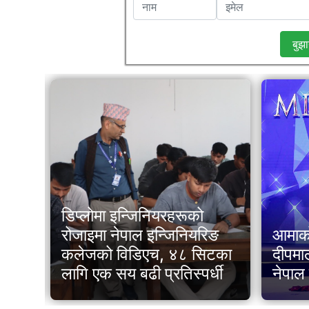
बुझा
डिप्लोमा इन्जिनियरहरूको
्य
रोजाइमा नेपाल इन्जिनियरिङ
आमाको 
कलेजको विडिएच, ४८ सिटका
दीपमा
लागि एक सय बढी प्रतिस्पर्धी
नेपाल