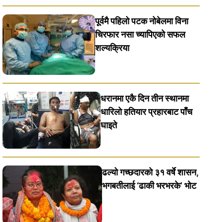
पूर्वमै पहिलो पटक नोबेलमा विना
चिरफार नसा च्यापिएको सफल
शल्यक्रिया
धरानमा एकै दिन तीन स्थानमा
धारिलाे हतियार प्रहारबाट पाँच
घाइते
ढल्यो गच्छदारको ३१ वर्षे शासन,
भगबतीलाई ‘ढाकी भरभरके’ भाेट