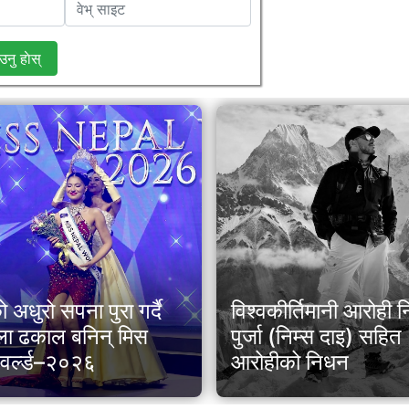
उनु हाेस्
अधुरो सपना पुरा गर्दै
विश्वकीर्तिमानी आरोही न
ला ढकाल बनिन् मिस
पुर्जा (निम्स दाइ) सहि
 वर्ल्ड–२०२६
आरोहीको निधन