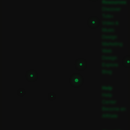
Resources
Discover
Tuts+
Video &
Music
Design
Marketing
Web
Design
Explore
Blog
Help
Help
Center
Become an
Affiliate