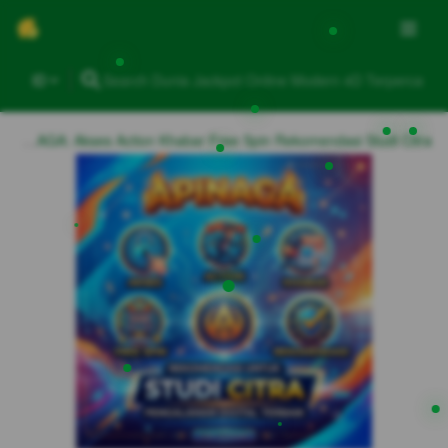
ID
>APINAGA: Akses Action Khabar Free Spin Rekomendasi Studi Citra