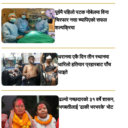
पूर्वमै पहिलो पटक नोबेलमा विना
चिरफार नसा च्यापिएको सफल
शल्यक्रिया
धरानमा एकै दिन तीन स्थानमा
धारिलाे हतियार प्रहारबाट पाँच
घाइते
ढल्यो गच्छदारको ३१ वर्षे शासन,
भगबतीलाई ‘ढाकी भरभरके’ भाेट