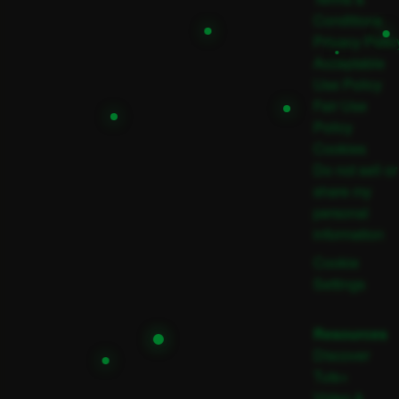
Conditions
Privacy Polic
Acceptable
Use Policy
Fair Use
Policy
Cookies
Do not sell or
share my
personal
information
Cookie
Settings
Resources
Discover
Tuts+
Video &