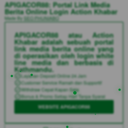
APIGACOR88: Portal Link Media
Berita Online Login Action Khabar
Made By
SEO PHUNIABO
APIGACOR88 atau Action
Khabar adalah sebuah portal
link media berita online yang
di operasikan oleh login white
line media dan berbasis di
Kathmandu.
Layanan Deposit Online 24 Jam
Customer Service Ramah dan Supportif
Withdraw Cepat Kapan Saja
Bonus & Promo Setiap Hari Tanpa Syarat
WEBSITE APIGACOR88