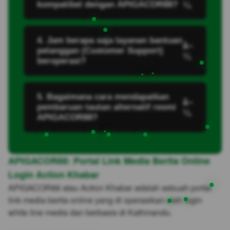
kompatibel dengan APIGACOR88?
¼
4. Jam berapa saja layanan bantuan
â–
pelanggan (Customer Support)
¼
beroperasi?
5. Bagaimana cara mendapatkan
â–
pembaruan tautan alternatif resmi
¼
APIGACOR88?
APIGACOR88: Portal Link Media Berita Online
Login Action Khabar
APIGACOR88 atau Action Khabar adalah sebuah portal
link media berita online yang di operasikan oleh login
white line media dan berbasis di Kathmandu.