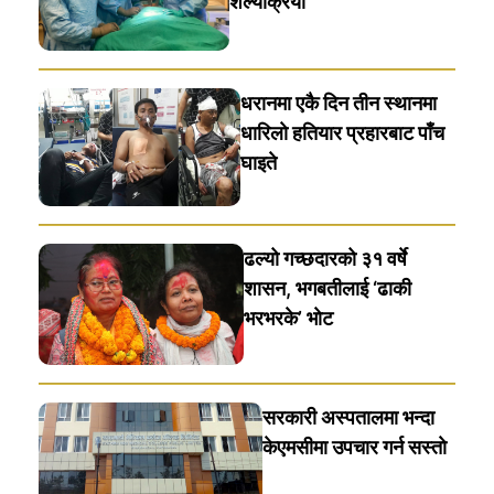
शल्यक्रिया
धरानमा एकै दिन तीन स्थानमा
धारिलाे हतियार प्रहारबाट पाँच
घाइते
ढल्यो गच्छदारको ३१ वर्षे
शासन, भगबतीलाई ‘ढाकी
भरभरके’ भाेट
सरकारी अस्पतालमा भन्दा
केएमसीमा उपचार गर्न सस्ताे