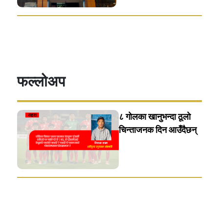
फल्लोअप
८ गाेलका खानुभन्दा ठूलाे
चिन्ताजनक दिन आउँदैछन्