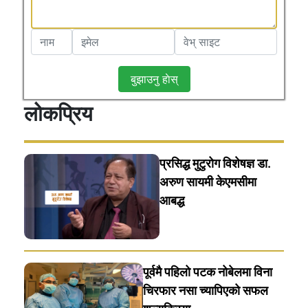
बुझाउनु हाेस्
लोकप्रिय
प्रसिद्ध मुटुरोग विशेषज्ञ डा.
अरुण सायमी केएमसीमा
आबद्ध
पूर्वमै पहिलो पटक नोबेलमा विना
चिरफार नसा च्यापिएको सफल