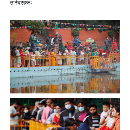
तस्विरहरूः