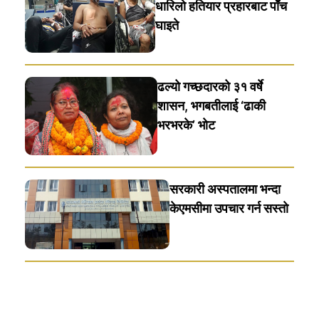
धारिलाे हतियार प्रहारबाट पाँच
घाइते
ढल्यो गच्छदारको ३१ वर्षे
शासन, भगबतीलाई ‘ढाकी
भरभरके’ भाेट
सरकारी अस्पतालमा भन्दा
केएमसीमा उपचार गर्न सस्ताे