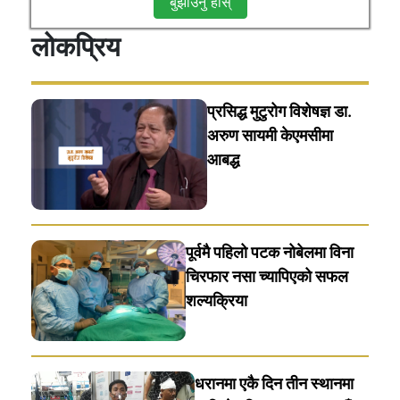
बुझाउनु हाेस्
लोकप्रिय
प्रसिद्ध मुटुरोग विशेषज्ञ डा.
अरुण सायमी केएमसीमा
आबद्ध
पूर्वमै पहिलो पटक नोबेलमा विना
चिरफार नसा च्यापिएको सफल
शल्यक्रिया
धरानमा एकै दिन तीन स्थानमा