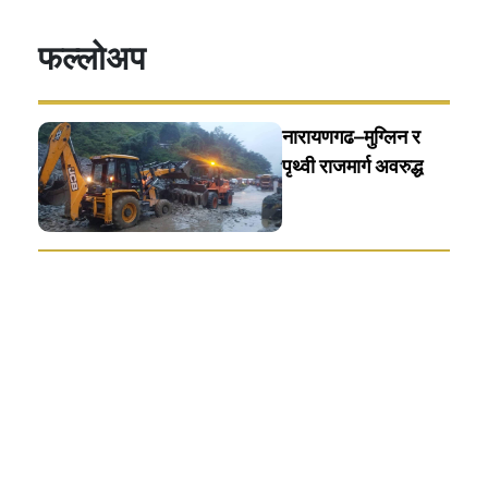
फल्लोअप
नारायणगढ–मुग्लिन र
पृथ्वी राजमार्ग अवरुद्ध