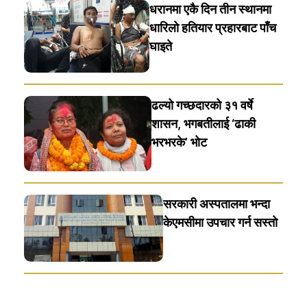
धरानमा एकै दिन तीन स्थानमा
धारिलाे हतियार प्रहारबाट पाँच
घाइते
ढल्यो गच्छदारको ३१ वर्षे
शासन, भगबतीलाई ‘ढाकी
भरभरके’ भाेट
सरकारी अस्पतालमा भन्दा
केएमसीमा उपचार गर्न सस्ताे