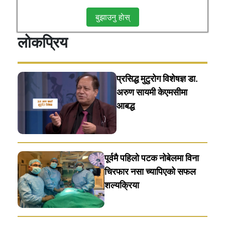
बुझाउनु हाेस्
लोकप्रिय
प्रसिद्ध मुटुरोग विशेषज्ञ डा.
अरुण सायमी केएमसीमा
आबद्ध
पूर्वमै पहिलो पटक नोबेलमा विना
चिरफार नसा च्यापिएको सफल
शल्यक्रिया