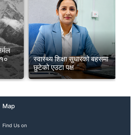
िर्मल
नि
त १०
स्वास्थ्य शिक्षा सुधारको बहसमा
चेत
छुटेको एउटा पक्ष
नभ
Map
Find Us on