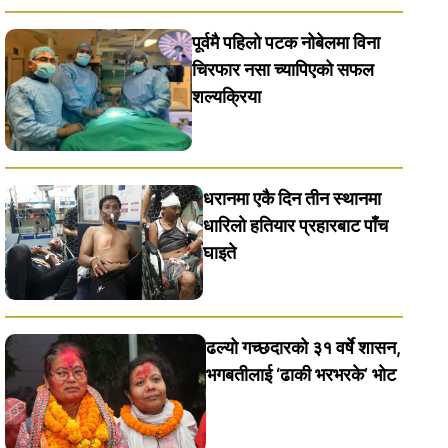
पूर्वमै पहिलो पटक नोबेलमा विना
चिरफार नसा च्यापिएको सफल
शल्यक्रिया
धरानमा एकै दिन तीन स्थानमा
धारिलाे हतियार प्रहारबाट पाँच
घाइते
ढल्यो गच्छदारको ३१ वर्षे शासन,
भगबतीलाई ‘ढाकी भरभरके’ भाेट