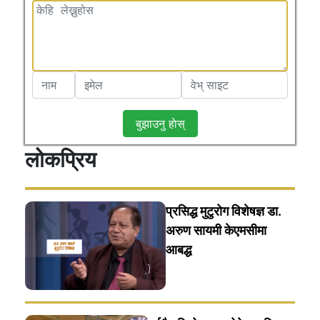
बुझाउनु हाेस्
लोकप्रिय
प्रसिद्ध मुटुरोग विशेषज्ञ डा.
अरुण सायमी केएमसीमा
आबद्ध