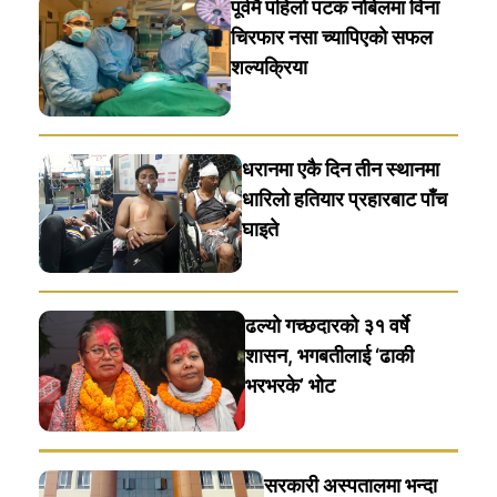
पूर्वमै पहिलो पटक नोबेलमा विना
चिरफार नसा च्यापिएको सफल
शल्यक्रिया
धरानमा एकै दिन तीन स्थानमा
धारिलाे हतियार प्रहारबाट पाँच
घाइते
ढल्यो गच्छदारको ३१ वर्षे
शासन, भगबतीलाई ‘ढाकी
भरभरके’ भाेट
सरकारी अस्पतालमा भन्दा