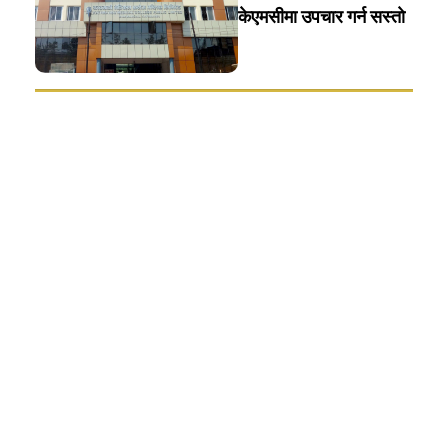
केएमसीमा उपचार गर्न सस्ताे