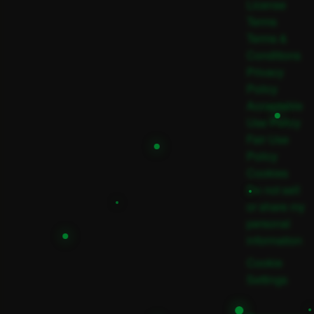
License
Terms
Terms &
Conditions
Privacy
Policy
Acceptable
Use Policy
Fair Use
Policy
Cookies
Do not sell
or share my
personal
information
Cookie
Settings