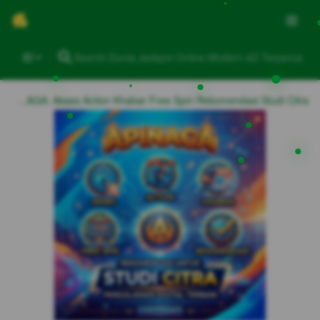
ID
>APINAGA: Akses Action Khabar Free Spin Rekomendasi Studi Citra