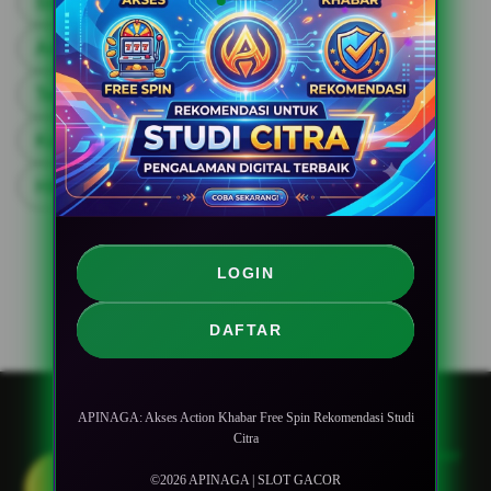
Slot Virtual Nuansa Futuristik
Arena Hiburan Putar Berkelas
Tempat Spin Online Anti Membosankan
Komunitas Pecinta Reel Digital
Hiburan Mesin Putar Interaktif
View all
LOGIN
DAFTAR
APINAGA: Akses Action Khabar Free Spin Rekomendasi Studi
Citra
Discover
About
©2026 APINAGA | SLOT GACOR