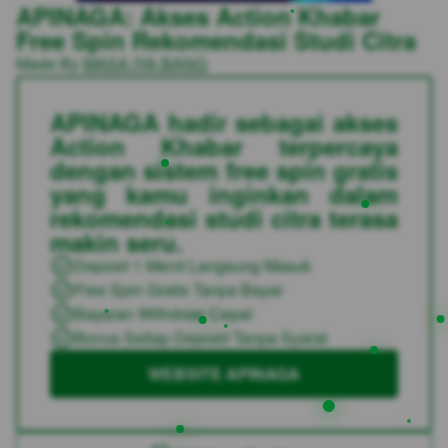
APINAGA: Akses Action Khabar
Free Spin Rekomendasi Studi Citra
Made By
MASA IYA BANG
APINAGA hadir sebagai akses
Action Khabar terpercaya
dengan sistem free spin gratis
yang kamu inginkan dalam
rekomendasi studi citra terasa
makin seru.
Deposit 1 Menit Langsung Masuk
Free Spin Gratis Tanpa Bayar
Bayaran Withdraw Cepat
Bonus Setiap Deposit Tanpa Syarat
WEBSITE APINAGA