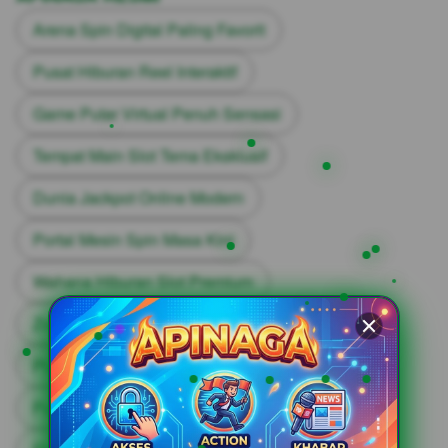
Arena Spin Digital Paling Favorit
Pusat Hiburan Reel Interaktif
Game Putar Virtual Penuh Sensasi
Tempat Main Slot Tema Eksklusif
Dunia Jackpot Online Modern
Portal Mesin Spin Masa Kini
Wahana Hiburan Slot Premium
Zona Reel Online Paling Seru
Platform Spin Otomatis Kekinian
Pusat Game Gulir Digital