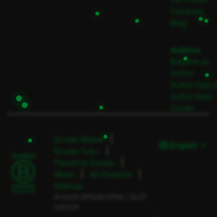
Company
Blog
Authors
Become an
Author
Author Sign I
Author Help
Center
Envato Market
English
Envato Tuts+
Placeit by Envato
Mixkit
All Products
Sitemap
Â©2026 APIGACOR88 | SLOT
GACOR