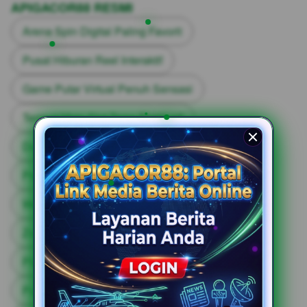
APIGACOR88 RESMI
Arena Spin Digital Paling Favorit
Pusat Hiburan Reel Interaktif
Game Putar Virtual Penuh Sensasi
Tempat Main Slot Tema Eksklusif
Dunia Jackpot Online Modern
Portal Mesin Spin Masa Kini
Wahana Hiburan Slot Premium
Zona Reel Online Paling Seru
Platform Spin Otomatis Kekinian
Pusat Game Gulir Digital