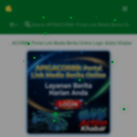
ID
>APIGACOR88: Portal Link Media Berita Online Login Action Khabar