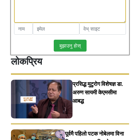
बुझाउनु हाेस्
लोकप्रिय
प्रसिद्ध मुटुरोग विशेषज्ञ डा.
अरुण सायमी केएमसीमा
आबद्ध
पूर्वमै पहिलो पटक नोबेलमा विना