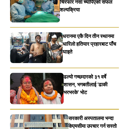
चिरफार नसा च्यापिएको सफल
शल्यक्रिया
धरानमा एकै दिन तीन स्थानमा
धारिलाे हतियार प्रहारबाट पाँच
घाइते
ढल्यो गच्छदारको ३१ वर्षे
शासन, भगबतीलाई ‘ढाकी
भरभरके’ भाेट
सरकारी अस्पतालमा भन्दा
केएमसीमा उपचार गर्न सस्ताे