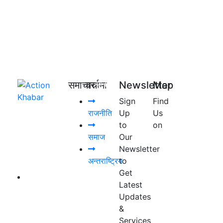
युनिकाेड
समाचार
चर्चामा
Newsletter
Map
राशिफल
Sign
Find
प्रेस
राजनीति
Up
Us
काउन्सिल
to
on
नेपाल दर्ता
समाज
Our
नं.
Newsletter
२०४१/०७७/०७८
अन्तराष्ट्रिय
to
Get
सूचना
Latest
तथा
Updates
प्रशारण
&
विभाग दर्ता
Services