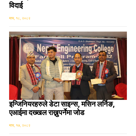
विदाई
माघ, १८, २०८२
इन्जिनियरहरुले डेटा साइन्स, मसिन लर्निङ,
एआईमा दख्खल राख्नुपर्नेमा जोड
माघ, १७, २०८२