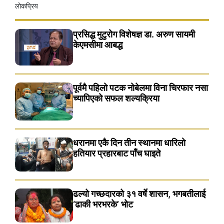
लोकप्रिय
प्रसिद्ध मुटुरोग विशेषज्ञ डा. अरुण सायमी
केएमसीमा आबद्ध
पूर्वमै पहिलो पटक नोबेलमा विना चिरफार नसा
च्यापिएको सफल शल्यक्रिया
धरानमा एकै दिन तीन स्थानमा धारिलाे
हतियार प्रहारबाट पाँच घाइते
ढल्यो गच्छदारको ३१ वर्षे शासन, भगबतीलाई
‘ढाकी भरभरके’ भाेट