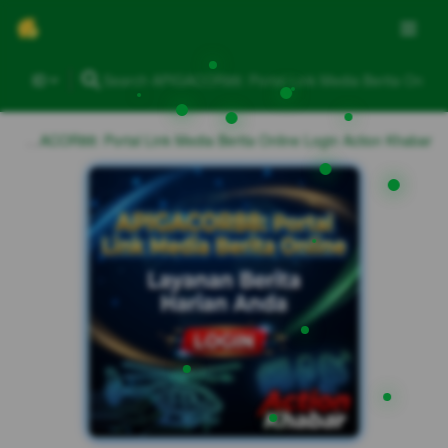
ID
>APIGACOR88: Portal Link Media Berita Online Login Action Khabar