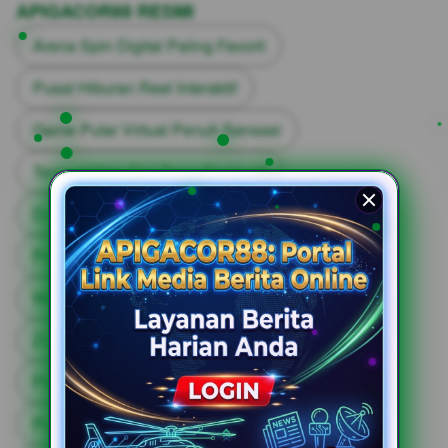
APIGACOR88 RESMI
Arena Spin Digital Paling Favorit
Pusat Hiburan Reel Interaktif
Game Putar Virtual Penuh Sensasi
Tempat Main Slot Tema Eksklusif
Dunia Jackpot Online Modern
Portal Mesin Spin Masa Kini
Wahana Hiburan Slot Premium
Zona Reel Online Paling Seru
Platform Spin Otomatis Kekinian
Pusat Game Gulir Digital