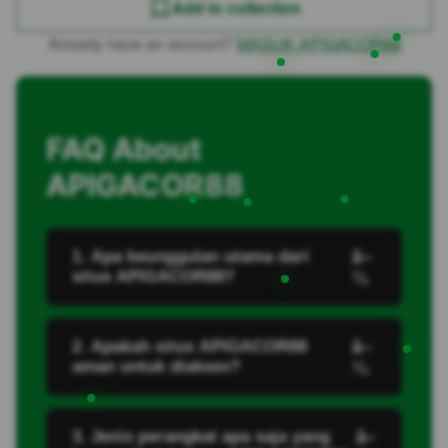
Add to collection
Already have an account?
MASUK APIGACOR88
FAQ About
APIGACOR88
1. Apa keunggulan utama dari
â–
situs APIGACOR88?
¼
2. Apakah situs APIGACOR88
â–
aman untuk diakses?
¼
3. Jenis perangkat apa saja yang
â–