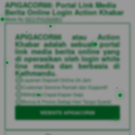
APIGACOR88: Portal Link Media
Berita Online Login Action Khabar
Made By
SEO PHUNIABO
APIGACOR88 atau Action
Khabar adalah sebuah portal
link media berita online yang
di operasikan oleh login white
line media dan berbasis di
Kathmandu.
Layanan Deposit Online 24 Jam
Customer Service Ramah dan Supportif
Withdraw Cepat Kapan Saja
Bonus & Promo Setiap Hari Tanpa Syarat
WEBSITE APIGACOR88