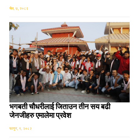
चैत, ७, २०८२
भगबती चौधरीलाई जिताउन तीन सय बढी
जेनजीहरु एमालेमा प्रवेश
फागुन, ९, २०८२