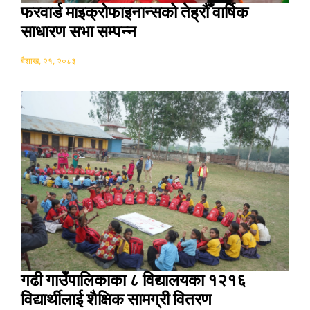
फरवार्ड माइक्रोफाइनान्सको तेह्रौँ वार्षिक
साधारण सभा सम्पन्न
बैशाख, २१, २०८३
गढी गाउँपालिकाका ८ विद्यालयका १२१६
विद्यार्थीलाई शैक्षिक सामग्री वितरण