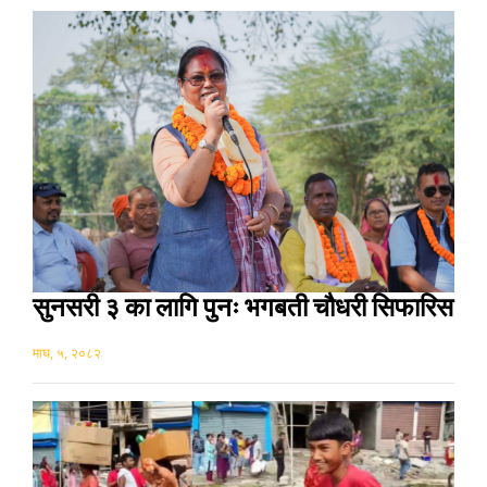
सुनसरी ३ का लागि पुनः भगबती चौधरी सिफारिस
माघ, ५, २०८२