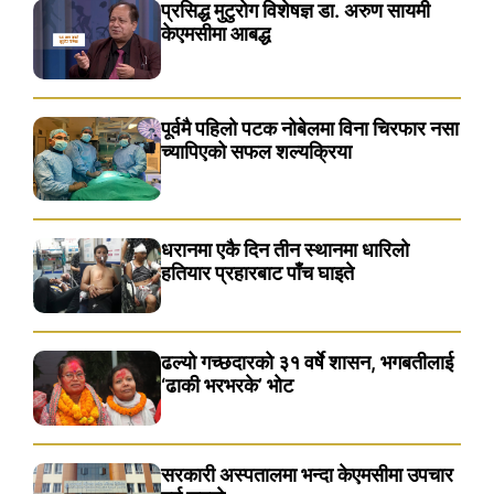
प्रसिद्ध मुटुरोग विशेषज्ञ डा. अरुण सायमी
केएमसीमा आबद्ध
पूर्वमै पहिलो पटक नोबेलमा विना चिरफार नसा
च्यापिएको सफल शल्यक्रिया
धरानमा एकै दिन तीन स्थानमा धारिलाे
हतियार प्रहारबाट पाँच घाइते
ढल्यो गच्छदारको ३१ वर्षे शासन, भगबतीलाई
‘ढाकी भरभरके’ भाेट
सरकारी अस्पतालमा भन्दा केएमसीमा उपचार