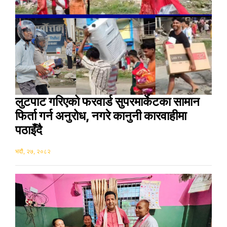
लुटपाट गरिएको फरवार्ड सुपरमार्केटका सामान
फिर्ता गर्न अनुरोध, नगरे कानुनी कारवाहीमा
पठाइँदै
भदौ, २७, २०८२