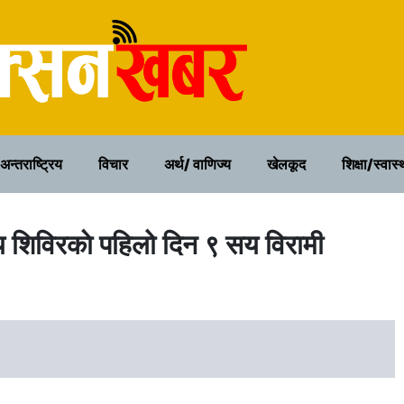
२१ साउन २०८३, बिहिवार
अन्तराष्ट्रिय
विचार
अर्थ/ वाणिज्य
खेलकूद
शिक्षा/स्वास्
थ्य शिविरकाे पहिलो दिन ९ सय विरामी