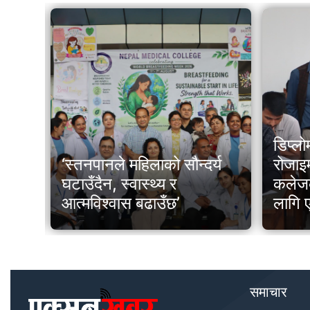
डिप्लोमा इन्जिनियरहरूको
्य
रोजाइमा नेपाल इन्जिनियरिङ
आमाको 
कलेजको विडिएच, ४८ सिटका
दीपमा
लागि एक सय बढी प्रतिस्पर्धी
नेपाल
समाचार