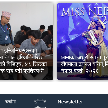
अधुरो सपना पुरा गर्दै
विश्वकीर्तिमानी आरोही न
ला ढकाल बनिन् मिस
पुर्जा (निम्स दाइ) सहि
 वर्ल्ड–२०२६
आरोहीको निधन
युनिकाेड
चर्चामा
Newsletter