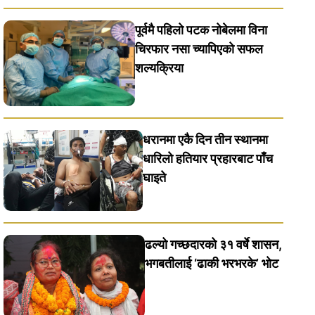
पूर्वमै पहिलो पटक नोबेलमा विना
चिरफार नसा च्यापिएको सफल
शल्यक्रिया
धरानमा एकै दिन तीन स्थानमा
धारिलाे हतियार प्रहारबाट पाँच
घाइते
ढल्यो गच्छदारको ३१ वर्षे शासन,
भगबतीलाई ‘ढाकी भरभरके’ भाेट