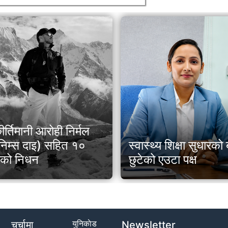
ीर्तिमानी आरोही निर्मल
 (निम्स दाइ) सहित १०
स्वास्थ्य शिक्षा सुधारक
ीको निधन
छुटेको एउटा पक्ष
युनिकाेड
चर्चामा
Newsletter