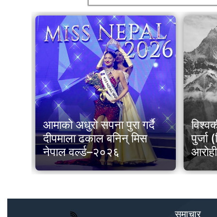
िङ
आमाको अधुरो सपना पुरा गर्दै
विश्वक
टका
दीपमाला ढकाल बनिन् मिस
पुर्जा
धी
नेपाल वर्ल्ड–२०२६
आरोह
समाचार