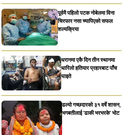
पूर्वमै पहिलो पटक नोबेलमा विना
चिरफार नसा च्यापिएको सफल
शल्यक्रिया
धरानमा एकै दिन तीन स्थानमा
धारिलाे हतियार प्रहारबाट पाँच
घाइते
ढल्यो गच्छदारको ३१ वर्षे शासन,
भगबतीलाई ‘ढाकी भरभरके’ भाेट