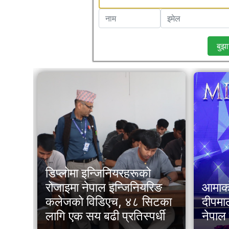
बुझा
डिप्लोमा इन्जिनियरहरूको
्य
रोजाइमा नेपाल इन्जिनियरिङ
आमाको 
कलेजको विडिएच, ४८ सिटका
दीपमा
लागि एक सय बढी प्रतिस्पर्धी
नेपाल