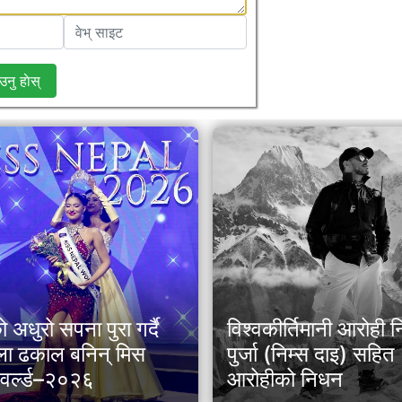
उनु हाेस्
अधुरो सपना पुरा गर्दै
विश्वकीर्तिमानी आरोही न
ला ढकाल बनिन् मिस
पुर्जा (निम्स दाइ) सहि
 वर्ल्ड–२०२६
आरोहीको निधन