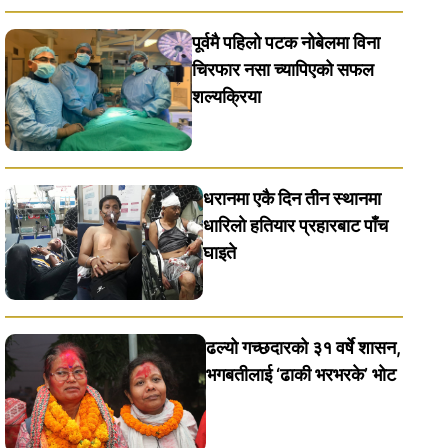
पूर्वमै पहिलो पटक नोबेलमा विना
चिरफार नसा च्यापिएको सफल
शल्यक्रिया
धरानमा एकै दिन तीन स्थानमा
धारिलाे हतियार प्रहारबाट पाँच
घाइते
ढल्यो गच्छदारको ३१ वर्षे शासन,
भगबतीलाई ‘ढाकी भरभरके’ भाेट