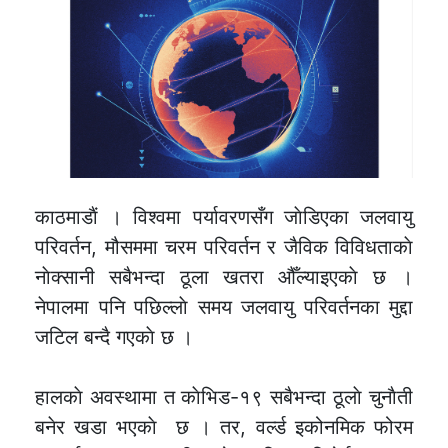
काठमाडाैं । विश्वमा पर्यावरणसँग जाेडिएका जलवायु
परिवर्तन, मौसममा चरम परिवर्तन र जैविक विविधताकाे
नाेक्सानी सबैभन्दा ठूला खतरा औँल्याइएकाे छ ।
नेपालमा पनि पछिल्लाे समय जलवायु परिवर्तनका मुद्दा
जटिल बन्दै गएकाे छ ।
हालकाे अवस्थामा त काेभिड-१९ सबैभन्दा ठूलाे चुनाैती
बनेर खडा भएकाे छ । तर, वर्ल्ड इकोनमिक फोरम