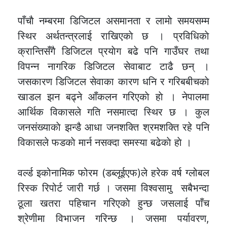
पाँचाै नम्बरमा डिजिटल असमानता र लामाे समयसम्म
स्थिर अर्थतन्त्रलाई राखिएकाे छ । प्रविधिकाे
क्रान्तिसँगै डिजिटल प्रयाेग बढे पनि गाउँघर तथा
विपन्न नागरिक डिजिटल सेवाबाट टाढै छन् ।
जसकारण डिजिटल सेवाका कारण धनि र गरिबबीचकाे
खाडल झन बढ्ने आँकलन गरिएकाे हाे । नेपालमा
आर्थिक विकासले गति नसमात्दा स्थिर छ । कुल
जनसंख्याकाे झन्डै आधा जनशक्ति श्रमशक्ति रहे पनि
विकासले फडकाे मार्न नसक्दा समस्या बढेकाे हाे ।
वर्ल्ड इकोनामिक फोरम (डब्लूईएफ)ले हरेक वर्ष ग्लोबल
रिस्क रिपोर्ट जारी गर्छ । जसमा विश्वसामु सबैभन्दा
ठूला खतरा पहिचान गरिएकाे हुन्छ जसलाई पाँच
श्रेणीमा विभाजन गरिन्छ । जसमा पर्यावरण,