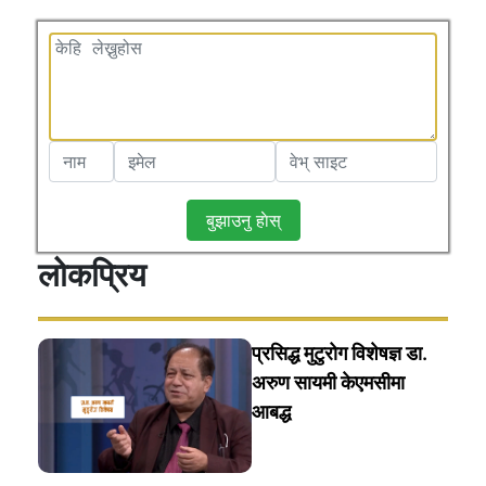
बुझाउनु हाेस्
लोकप्रिय
प्रसिद्ध मुटुरोग विशेषज्ञ डा.
अरुण सायमी केएमसीमा
आबद्ध