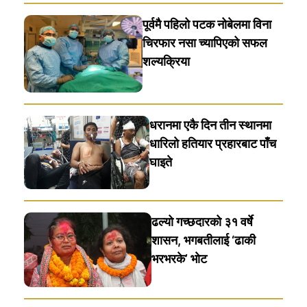
पूर्वमै पहिलो पटक नोबेलमा विना
चिरफार नसा च्यापिएको सफल
शल्यक्रिया
धरानमा एकै दिन तीन स्थानमा
धारिलाे हतियार प्रहारबाट पाँच
घाइते
ढल्यो गच्छदारको ३१ वर्षे
शासन, भगबतीलाई ‘ढाकी
भरभरके’ भाेट