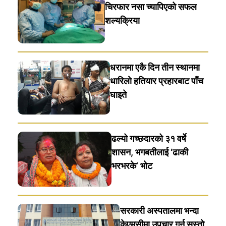
चिरफार नसा च्यापिएको सफल
शल्यक्रिया
धरानमा एकै दिन तीन स्थानमा
धारिलाे हतियार प्रहारबाट पाँच
घाइते
ढल्यो गच्छदारको ३१ वर्षे
शासन, भगबतीलाई ‘ढाकी
भरभरके’ भाेट
सरकारी अस्पतालमा भन्दा
केएमसीमा उपचार गर्न सस्ताे