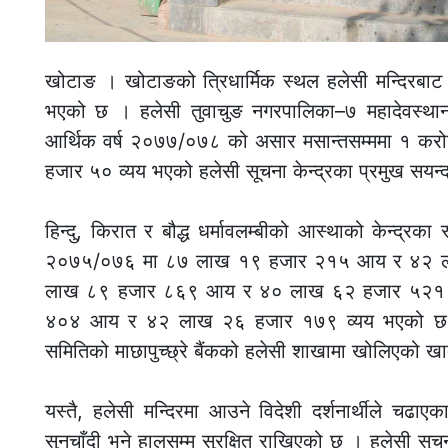
खोटाङ । खोटाङको त्रिधार्मिक स्थल हलेसी मन्दिरबाट 
भएको छ । हलेसी तुवाचुङ नगरपालिका–७ महादेवस्थान
आर्थिक वर्ष २०७७/०७८ को असार मसान्तसम्ममा १
हजार ५० व्यय भएको हलेसी सूचना केन्द्रका प्रमुख सयन्द
हिन्दु, किरात र बौद्ध धर्मावलम्बीको आस्थाको केन्द्रका 
२०७५/०७६ मा ८७ लाख १९ हजार २१५ आय र ४२ लाख
लाख ८९ हजार ८६९ आय र ४० लाख ६२ हजार ५२१ व्
४०४ आय र ४२ लाख २६ हजार १७९ व्यय भएको छ । भ
समितिको माछापुच्छ्रे बैंकको हलेसी शाखामा खोलिएको ख
यस्तै, हलेसी मन्दिरमा आउने विदेशी दर्शनार्थीले चढाएक
सुनचाँदी भने हालसम्म सुरक्षित राखिएको छ । हलेसी स