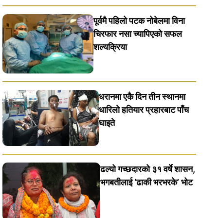
पूर्वमै पहिलो पटक नोबेलमा विना
चिरफार नसा च्यापिएको सफल
शल्यक्रिया
धरानमा एकै दिन तीन स्थानमा
धारिलाे हतियार प्रहारबाट पाँच
घाइते
ढल्यो गच्छदारको ३१ वर्षे शासन,
भगबतीलाई ‘ढाकी भरभरके’ भाेट