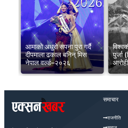
िङ
आमाको अधुरो सपना पुरा गर्दै
विश्वक
टका
दीपमाला ढकाल बनिन् मिस
पुर्जा
धी
नेपाल वर्ल्ड–२०२६
आरोह
समाचार
राजनीति
समाज