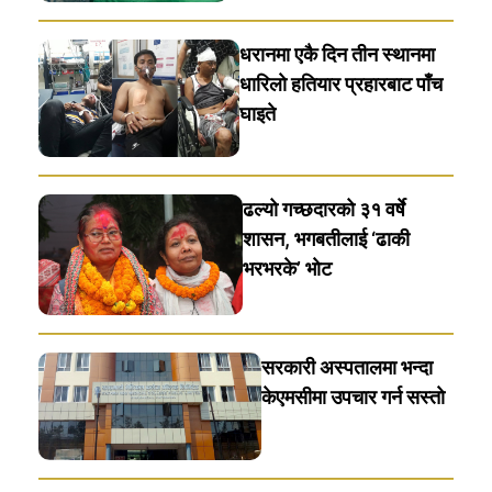
धरानमा एकै दिन तीन स्थानमा
धारिलाे हतियार प्रहारबाट पाँच
घाइते
ढल्यो गच्छदारको ३१ वर्षे
शासन, भगबतीलाई ‘ढाकी
भरभरके’ भाेट
सरकारी अस्पतालमा भन्दा
केएमसीमा उपचार गर्न सस्ताे