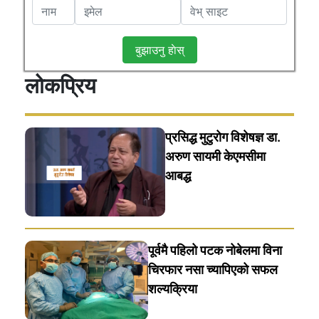
बुझाउनु हाेस्
लोकप्रिय
प्रसिद्ध मुटुरोग विशेषज्ञ डा.
अरुण सायमी केएमसीमा
आबद्ध
पूर्वमै पहिलो पटक नोबेलमा विना
चिरफार नसा च्यापिएको सफल
शल्यक्रिया