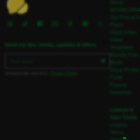
About
APIGACOR8
Our Pricing &
Plans
Stock Video
Video
Send me tips, trends, updates & offers.
Templates
Royalty-Free
Music
Stock Photos
Unsubscribe any time.
Privacy Policy
.
Fonts
Popular
Searches
License &
User Terms
License
Terms
Terms &