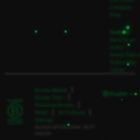
Company
Blog
Authors
Become an
Author
Author Sign I
Author Help
Center
Envato Market
English
Envato Tuts+
Placeit by Envato
Mixkit
All Products
Sitemap
Â©2026 APIGACOR88 | SLOT
GACOR