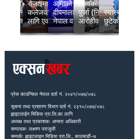
ार्थीहरूलाई
कलेजहरूको स्पष्ट
‘स्तनपानले महिलाको सौन्दर्य
रोजाइमा नेपाल इन्जिनियरिङ
आमाको अधुरो सपना पुरा गर्दै
विश्वकीर्तिमानी आरोही न
नि
ायेज
अध्ययन र स्वास्थ्य
घटाउँदैन, स्वास्थ्य र
कलेजको विडिएच, ४८ सिटका
दीपमाला ढकाल बनिन् मिस
पुर्जा (निम्स दाइ) सहि
स्वास्थ्य शिक
चेत
्षण
भावित नगर्न आग्रह
आत्मविश्वास बढाउँछ’
लागि एक सय बढी प्रतिस्पर्धी
नेपाल वर्ल्ड–२०२६
आरोहीको निधन
छुटेको एउटा प
नभ
प्रेस काउन्सिल नेपाल दर्ता नं. २०४१/०७७/०७८
सूचना तथा प्रशारण विभाग दर्ता नं. २३१०/०७७/०७८
ह्वाइटलाईन मिडिया प्रा.लि.का लागि
अध्यक्ष तथा प्रकाशकः अप्सरा अधिकारी
सम्पादकः लक्ष्मण पराजुली
सम्पर्कः ह्वाइटलाइन मिडिया प्रा.लि., काठमाडौं–७