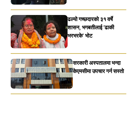
ढल्यो गच्छदारको ३१ वर्षे
शासन, भगबतीलाई ‘ढाकी
भरभरके’ भाेट
सरकारी अस्पतालमा भन्दा
केएमसीमा उपचार गर्न सस्ताे