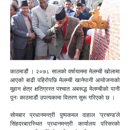
काठमाडाैं । २०७८ सालकाे वर्षायाममा मेलम्ची खोलामा
आएको बाढी पहिरोपछि मेलम्ची खानेपानी आयोजनाको
मुहान क्षेत्र क्षतिग्रस्त पश्चात अबरूद्ध मेलम्चीकाे पानी
पुनः काठमाडाैं उपत्यकामा वितरण सुरू गरिएकाे छ ।
साेमबार प्रधानमन्त्री पुष्पकमल दाहाल ‘प्रचण्ड’ले
सिंहदरबारस्थित प्रधानमन्त्री कार्यालय परिसरकाे