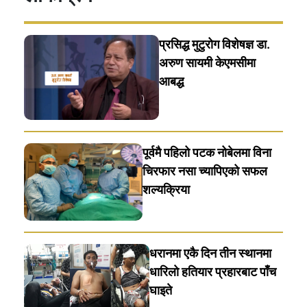
प्रसिद्ध मुटुरोग विशेषज्ञ डा.
अरुण सायमी केएमसीमा
आबद्ध
पूर्वमै पहिलो पटक नोबेलमा विना
चिरफार नसा च्यापिएको सफल
शल्यक्रिया
धरानमा एकै दिन तीन स्थानमा
धारिलाे हतियार प्रहारबाट पाँच
घाइते