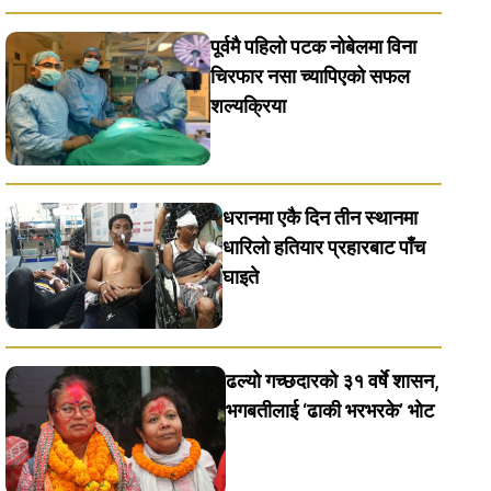
पूर्वमै पहिलो पटक नोबेलमा विना
चिरफार नसा च्यापिएको सफल
शल्यक्रिया
धरानमा एकै दिन तीन स्थानमा
धारिलाे हतियार प्रहारबाट पाँच
घाइते
ढल्यो गच्छदारको ३१ वर्षे शासन,
भगबतीलाई ‘ढाकी भरभरके’ भाेट