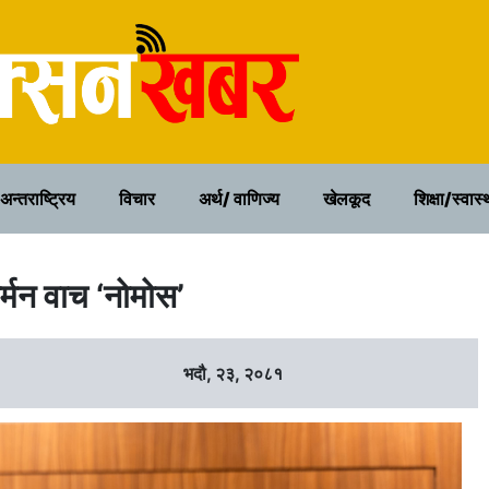
२१ साउन २०८३, बिहिवार
अन्तराष्ट्रिय
विचार
अर्थ/ वाणिज्य
खेलकूद
शिक्षा/स्वास्
्मन वाच ‘नोमोस’
भदौ, २३, २०८१