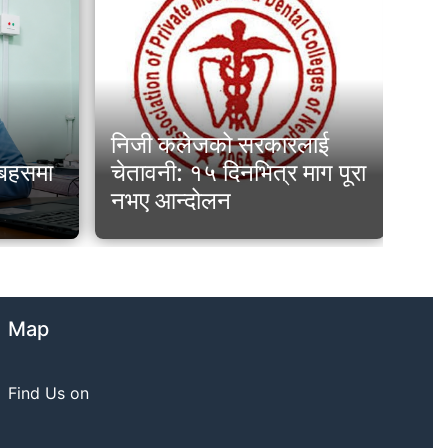
निजी कलेजको सरकारलाई
पोख
ो बहसमा
चेतावनी: १५ दिनभित्र माग पूरा
निय
नभए आन्दोलन
कल
Map
Find Us on