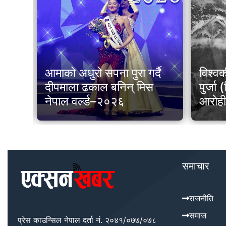
िङ
आमाको अधुरो सपना पुरा गर्दै
विश्वक
टका
दीपमाला ढकाल बनिन् मिस
पुर्जा
धी
नेपाल वर्ल्ड–२०२६
आरोह
समाचार
राजनीति
समाज
प्रेस काउन्सिल नेपाल दर्ता नं. २०४१/०७७/०७८