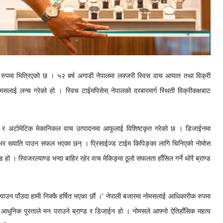
 रुपमा भित्रिएको छ । ५२ बर्ष अगाडी नेपालमा लक्जरी स्विस वाच आयात तथा विक्री
मसलाई लन्च गरेको हो । स्विच टाईमपिसेस् नेपालको दरबारमार्ग स्थिती विक्रीकक्षबाट
िङ् र अटोमेटिक मेकानिकल वाच उत्पादनमा आफूलाई विशिष्टकृत गरेको छ । डिजाईनमा
ारभर ख्याति पाउन सफल भएका छन् । प्रिसाईज्ड टाईम किपिङ्का लागि चिनिएको नोमोस
 हो । स्विजरल्याण्ड भन्दा बाहिर रहेर वाच मेकिङ्मा ठूलो सफलता हाँसिल गर्ने थोरै ब्राण्ड
र्याउन पाँउदा हामी निक्कै हर्षित भएका छौं ।’ नेपाली बजारमा नोमसलाई आधिकारीक रुपमा
 ‘यो आधुनिक पुस्ताले मन पराउने ब्राण्ड र डिजाईन हो । नोमसले आफ्नो ऐतिहाँसिक महत्व