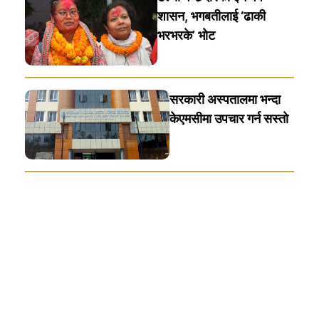
शासन, भगबतीलाई ‘ढाकी
भरभरके’ भाेट
सरकारी अस्पतालमा भन्दा
केएमसीमा उपचार गर्न सस्ताे