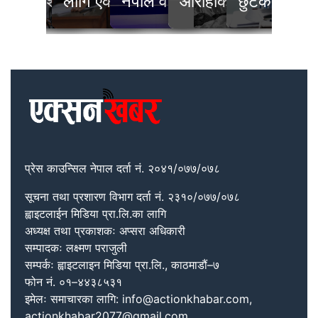
्षण
भावित नगर्न आग्रह
आत्मविश्वास बढाउँछ’
लागि एक सय बढी प्रतिस्पर्धी
नेपाल वर्ल्ड–२०२६
आरोहीको निधन
छुटेको एउटा प
नभ
प्रेस काउन्सिल नेपाल दर्ता नं. २०४१/०७७/०७८
सूचना तथा प्रशारण विभाग दर्ता नं. २३१०/०७७/०७८
ह्वाइटलाईन मिडिया प्रा.लि.का लागि
अध्यक्ष तथा प्रकाशकः अप्सरा अधिकारी
सम्पादकः लक्ष्मण पराजुली
सम्पर्कः ह्वाइटलाइन मिडिया प्रा.लि., काठमाडौं–७
फोन नं. ०१–४४३८५३१
इमेलः समाचारका लागि: info@actionkhabar.com,
actionkhabar2077@gmail.com