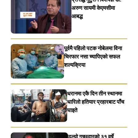
अरुण सायमी केएमसीमा
आबद्ध
पूर्वमै पहिलो पटक नोबेलमा विना
चिरफार नसा च्यापिएको सफल
शल्यक्रिया
धरानमा एकै दिन तीन स्थानमा
धारिलाे हतियार प्रहारबाट पाँच
घाइते
ढल्यो गच्छदारको ३१ वर्षे