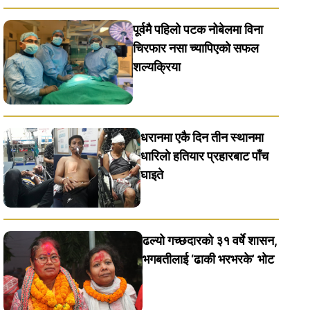
पूर्वमै पहिलो पटक नोबेलमा विना
चिरफार नसा च्यापिएको सफल
शल्यक्रिया
धरानमा एकै दिन तीन स्थानमा
धारिलाे हतियार प्रहारबाट पाँच
घाइते
ढल्यो गच्छदारको ३१ वर्षे शासन,
भगबतीलाई ‘ढाकी भरभरके’ भाेट