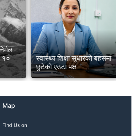
िर्मल
नि
त १०
स्वास्थ्य शिक्षा सुधारको बहसमा
चेत
छुटेको एउटा पक्ष
नभ
Map
Find Us on