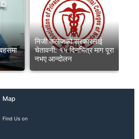
निजी कलेजको सरकारलाई
पोख
ो बहसमा
चेतावनी: १५ दिनभित्र माग पूरा
निय
नभए आन्दोलन
कल
Map
Find Us on