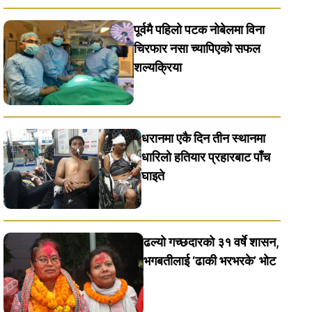
पूर्वमै पहिलो पटक नोबेलमा विना
चिरफार नसा च्यापिएको सफल
शल्यक्रिया
धरानमा एकै दिन तीन स्थानमा
धारिलाे हतियार प्रहारबाट पाँच
घाइते
ढल्यो गच्छदारको ३१ वर्षे शासन,
भगबतीलाई ‘ढाकी भरभरके’ भाेट