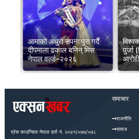
िङ
आमाको अधुरो सपना पुरा गर्दै
विश्वक
टका
दीपमाला ढकाल बनिन् मिस
पुर्जा
धी
नेपाल वर्ल्ड–२०२६
आरोह
समाचार
राजनीति
समाज
प्रेस काउन्सिल नेपाल दर्ता नं. २०४१/०७७/०७८