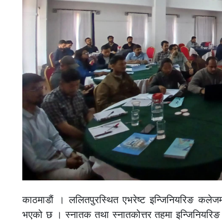
काठमाडाैं । ललितपुरस्थित एभरेष्ट इन्जिनियरिङ कलेजम
भएको छ । स्नातक तथा स्नातकोत्तर तहमा इन्जिनियरिङ शि