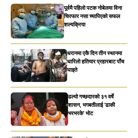
पूर्वमै पहिलो पटक नोबेलमा विना
चिरफार नसा च्यापिएको सफल
शल्यक्रिया
धरानमा एकै दिन तीन स्थानमा
धारिलाे हतियार प्रहारबाट पाँच
घाइते
ढल्यो गच्छदारको ३१ वर्षे
शासन, भगबतीलाई ‘ढाकी
भरभरके’ भाेट