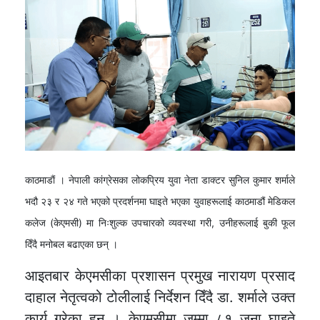
काठमाडाैं । नेपाली कांग्रेसका लोकप्रिय युवा नेता डाक्टर सुनिल कुमार शर्माले
भदौ २३ र २४ गते भएको प्रदर्शनमा घाइते भएका युवाहरूलाई काठमाडौं मेडिकल
कलेज (केएमसी) मा निःशुल्क उपचारको व्यवस्था गरी, उनीहरूलाई बुकी फूल
दिँदै मनोबल बढाएका छन् ।
आइतबार केएमसीका प्रशासन प्रमुख नारायण प्रसाद
दाहाल नेतृत्वको टोलीलाई निर्देशन दिँदै डा. शर्माले उक्त
कार्य गरेका हुन् । केएमसीमा जम्मा ८१ जना घाइते