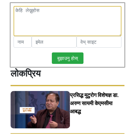
बुझाउनु हाेस्
लोकप्रिय
प्रसिद्ध मुटुरोग विशेषज्ञ डा.
अरुण सायमी केएमसीमा
आबद्ध