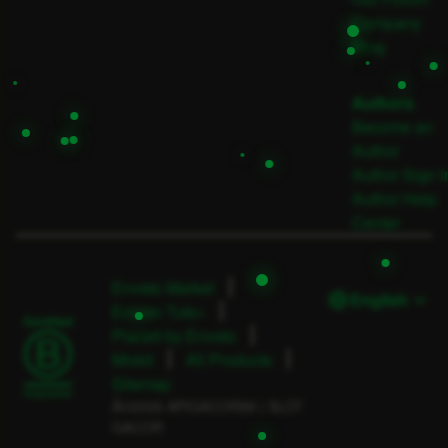
Company
Blog
Authors
Become an
Author
Author Sign I
Author Help
Center
Envato Market
English
Envato Tuts+
Placeit by Envato
Mixkit
All Products
Sitemap
Â©2026 APIGACOR88 | SLOT
GACOR