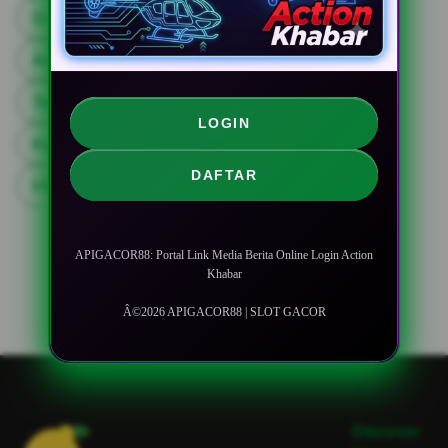
Slot Virtual Nuansa Futuristik
Arena Hiburan Putar Berkelas
Tempat Spin Online Anti Membosankan
LOGIN
Komunitas Pecinta Reel Digital
DAFTAR
Hiburan Mesin Putar Interaktif
View all
APIGACOR88: Portal Link Media Berita Online Login Action
Khabar
Â©2026 APIGACOR88 | SLOT GACOR
Discover