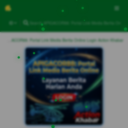
ID
>APIGACOR88: Portal Link Media Berita Online Login Action Khabar