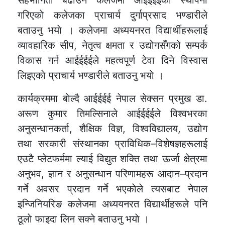
सहभागिता बढाउन कलेजमा आईईईईकाे स्थापना
गरिएकाे कलेजका प्राचार्य दुर्गाप्रसाद भण्डारीले
बताउनु भयाे । कलेजमा अध्ययनरत विद्यार्थीहरूलाई
व्यावहारिक सीप, नेतृत्व क्षमता र उद्योगसँगको सम्पर्क
विकास गर्न आईईईईले महत्वपूर्ण टेवा दिने विस्वास
लिइएकाे प्राचार्य भण्डारीले बताउनु भयाे ।
कार्यक्रममा बाेल्दै आईईईई नेपाल सेक्सन प्रमुख डा.
अरूण कुमार तिमल्सिनाले आईईईईले विश्वभरका
अनुसन्धानकर्ता, शैक्षिक विज्ञ, विश्वविद्यालय, उद्योग
तथा सरकारी संस्थानका प्राविधिक–विशेषज्ञहरूलाई
एउटै प्लेटफर्ममा ल्याई विद्युत शक्ति तथा ऊर्जा क्षेत्रमा
अनुभव, ज्ञान र अनुसन्धान परिणामहरू आदान–प्रदान
गर्ने अवसर प्रदान गर्ने भएकाेले त्यसबाट नेपाल
इन्जिनियरिङ कलेजमा अध्ययनरत विद्यार्थीहरूले पनि
ठूलाे फाइदा लिन सक्ने बताउनु भयाे ।