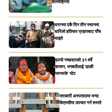
शल्यक्रिया
धरानमा एकै दिन तीन स्थानमा
धारिलाे हतियार प्रहारबाट पाँच
घाइते
ढल्यो गच्छदारको ३१ वर्षे
शासन, भगबतीलाई ‘ढाकी
भरभरके’ भाेट
सरकारी अस्पतालमा भन्दा
केएमसीमा उपचार गर्न सस्ताे