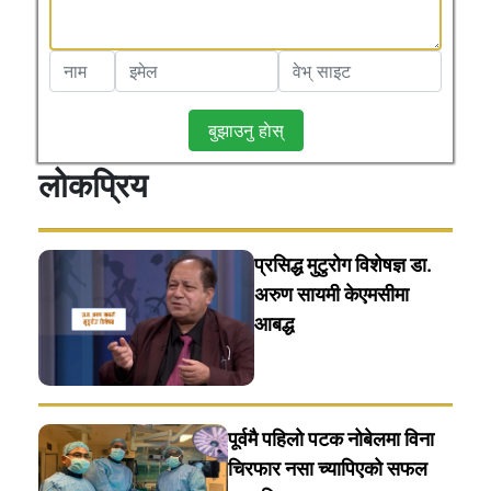
बुझाउनु हाेस्
लोकप्रिय
प्रसिद्ध मुटुरोग विशेषज्ञ डा.
अरुण सायमी केएमसीमा
आबद्ध
पूर्वमै पहिलो पटक नोबेलमा विना
चिरफार नसा च्यापिएको सफल