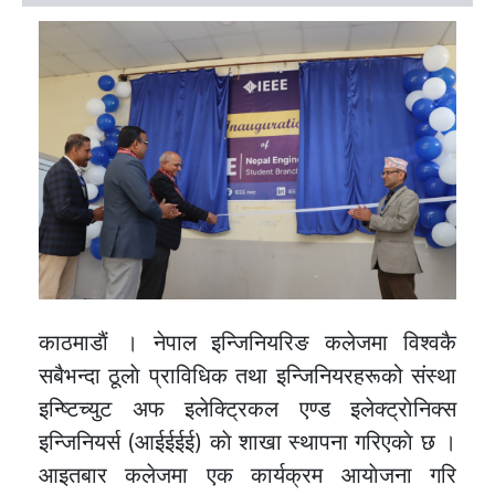
काठमाडाैं । नेपाल इन्जिनियरिङ कलेजमा विश्वकै
सबैभन्दा ठूलाे प्राविधिक तथा इन्जिनियरहरूको संस्था
इन्ष्टिच्युट अफ इलेक्ट्रिकल एण्ड इलेक्ट्राेनिक्स
इन्जिनियर्स (आईईईई) काे शाखा स्थापना गरिएकाे छ ।
आइतबार कलेजमा एक कार्यक्रम आयाेजना गरि