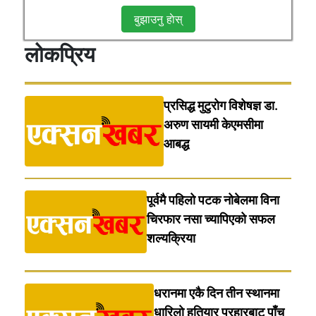
बुझाउनु हाेस्
लोकप्रिय
प्रसिद्ध मुटुरोग विशेषज्ञ डा.
अरुण सायमी केएमसीमा
आबद्ध
पूर्वमै पहिलो पटक नोबेलमा विना
चिरफार नसा च्यापिएको सफल
शल्यक्रिया
धरानमा एकै दिन तीन स्थानमा
धारिलाे हतियार प्रहारबाट पाँच