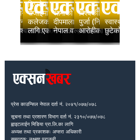
लेजका
प भत्ता विवादमा निजी
डिप्लोमा इन्जिनियरहरूको
ार्थीहरूलाई
कलेजहरूको स्पष्ट
‘स्तनपानले महिलाको सौन्दर्य
रोजाइमा नेपाल इन्जिनियरिङ
आमाको अधुरो सपना पुरा गर्दै
विश्वकीर्तिमानी आरोही न
नि
ायेज
अध्ययन र स्वास्थ्य
घटाउँदैन, स्वास्थ्य र
कलेजको विडिएच, ४८ सिटका
दीपमाला ढकाल बनिन् मिस
पुर्जा (निम्स दाइ) सहि
स्वास्थ्य शिक
चेत
्षण
भावित नगर्न आग्रह
आत्मविश्वास बढाउँछ’
लागि एक सय बढी प्रतिस्पर्धी
नेपाल वर्ल्ड–२०२६
आरोहीको निधन
छुटेको एउटा प
नभ
प्रेस काउन्सिल नेपाल दर्ता नं. २०४१/०७७/०७८
सूचना तथा प्रशारण विभाग दर्ता नं. २३१०/०७७/०७८
ह्वाइटलाईन मिडिया प्रा.लि.का लागि
अध्यक्ष तथा प्रकाशकः अप्सरा अधिकारी
सम्पादकः लक्ष्मण पराजुली