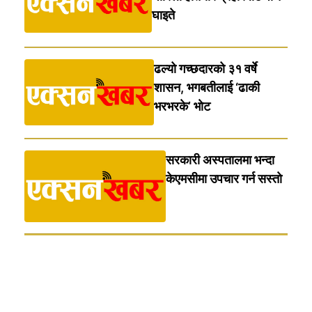
घाइते
ढल्यो गच्छदारको ३१ वर्षे
शासन, भगबतीलाई ‘ढाकी
भरभरके’ भाेट
सरकारी अस्पतालमा भन्दा
केएमसीमा उपचार गर्न सस्ताे