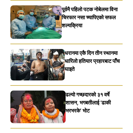
पूर्वमै पहिलो पटक नोबेलमा विना
चिरफार नसा च्यापिएको सफल
शल्यक्रिया
धरानमा एकै दिन तीन स्थानमा
धारिलाे हतियार प्रहारबाट पाँच
घाइते
ढल्यो गच्छदारको ३१ वर्षे
शासन, भगबतीलाई ‘ढाकी
भरभरके’ भाेट