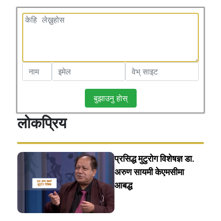
बुझाउनु हाेस्
लोकप्रिय
प्रसिद्ध मुटुरोग विशेषज्ञ डा.
अरुण सायमी केएमसीमा
आबद्ध