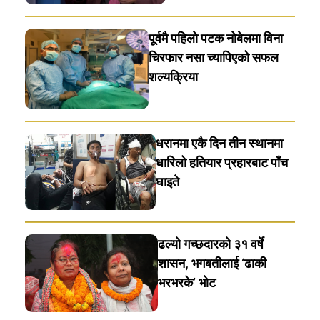
पूर्वमै पहिलो पटक नोबेलमा विना
चिरफार नसा च्यापिएको सफल
शल्यक्रिया
धरानमा एकै दिन तीन स्थानमा
धारिलाे हतियार प्रहारबाट पाँच
घाइते
ढल्यो गच्छदारको ३१ वर्षे
शासन, भगबतीलाई ‘ढाकी
भरभरके’ भाेट