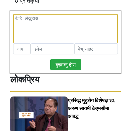
0 प्रतिकृया
बुझाउनु हाेस्
लोकप्रिय
प्रसिद्ध मुटुरोग विशेषज्ञ डा.
अरुण सायमी केएमसीमा
आबद्ध