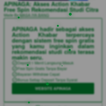
APINAGA: Akses Action Khabar
Free Spin Rekomendasi Studi Citra
Made By
MASA IYA BANG
APINAGA hadir sebagai akses
Action Khabar terpercaya
dengan sistem free spin gratis
yang kamu inginkan dalam
rekomendasi studi citra terasa
makin seru.
Deposit 1 Menit Langsung Masuk
Free Spin Gratis Tanpa Bayar
Bayaran Withdraw Cepat
Bonus Setiap Deposit Tanpa Syarat
WEBSITE APINAGA