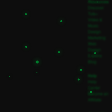
Resources
Discover
Tuts+
Video &
Music
Design
Marketing
Web
Design
Explore
Blog
Help
Help
Center
Become an
Affiliate