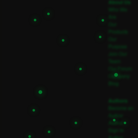
About Us
Who We
Are
Our
Products
Our
Purpose
Join Our
Team
Our Forum
Company
Blog
Authors
Become an
Author
Author
Sign In
Author