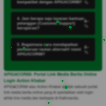
kompatibel dengan APIGACOR88?
¼
4. Jam berapa saja layanan bantuan
â–
pelanggan (Customer Support)
¼
beroperasi?
5. Bagaimana cara mendapatkan
â–
pembaruan tautan alternatif resmi
¼
APIGACOR88?
APIGACOR88: Portal Link Media Berita Online
Login Action Khabar
APIGACOR88 atau Action Khabar adalah sebuah portal
link media berita online yang di operasikan oleh login
white line media dan berbasis di Kathmandu.