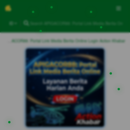
ID
>APIGACOR88: Portal Link Media Berita Online Login Action Khabar