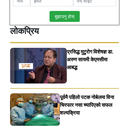
बुझाउनु हाेस्
लोकप्रिय
प्रसिद्ध मुटुरोग विशेषज्ञ डा.
अरुण सायमी केएमसीमा
आबद्ध
पूर्वमै पहिलो पटक नोबेलमा विना
चिरफार नसा च्यापिएको सफल
शल्यक्रिया