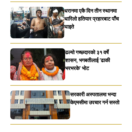
धरानमा एकै दिन तीन स्थानमा
धारिलाे हतियार प्रहारबाट पाँच
घाइते
ढल्यो गच्छदारको ३१ वर्षे
शासन, भगबतीलाई ‘ढाकी
भरभरके’ भाेट
सरकारी अस्पतालमा भन्दा
केएमसीमा उपचार गर्न सस्ताे