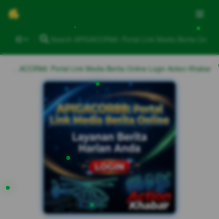
ID
>APIGACOR88: Portal Link Media Berita Online Login Action Khabar