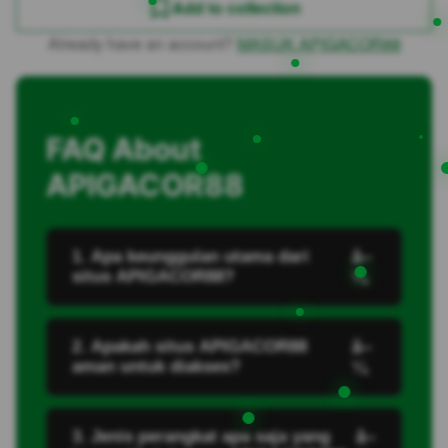
Add to collection
Already have an account?
MASUK APIGACOR88
FAQ About
APIGACOR88
1. Apa keunggulan utama dari
â–
situs APIGACOR88?
¼
2. Apakah situs APIGACOR88
â–
aman untuk diakses?
¼
3. Jenis perangkat apa saja yang
â–