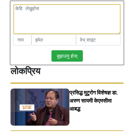
बुझाउनु हाेस्
लोकप्रिय
प्रसिद्ध मुटुरोग विशेषज्ञ डा.
अरुण सायमी केएमसीमा
आबद्ध