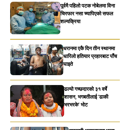
पूर्वमै पहिलो पटक नोबेलमा विना
चिरफार नसा च्यापिएको सफल
शल्यक्रिया
धरानमा एकै दिन तीन स्थानमा
धारिलाे हतियार प्रहारबाट पाँच
घाइते
ढल्यो गच्छदारको ३१ वर्षे
शासन, भगबतीलाई ‘ढाकी
भरभरके’ भाेट