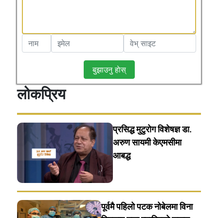
बुझाउनु हाेस्
लोकप्रिय
प्रसिद्ध मुटुरोग विशेषज्ञ डा.
अरुण सायमी केएमसीमा
आबद्ध
पूर्वमै पहिलो पटक नोबेलमा विना