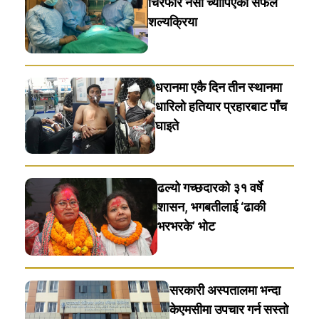
चिरफार नसा च्यापिएको सफल
शल्यक्रिया
धरानमा एकै दिन तीन स्थानमा
धारिलाे हतियार प्रहारबाट पाँच
घाइते
ढल्यो गच्छदारको ३१ वर्षे
शासन, भगबतीलाई ‘ढाकी
भरभरके’ भाेट
सरकारी अस्पतालमा भन्दा
केएमसीमा उपचार गर्न सस्ताे