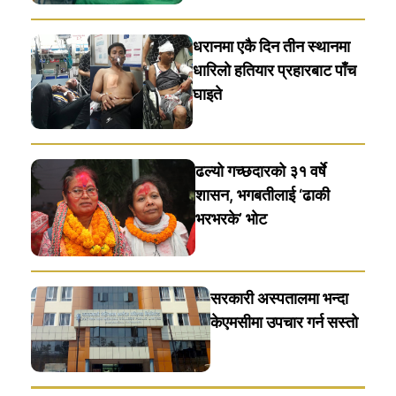
धरानमा एकै दिन तीन स्थानमा
धारिलाे हतियार प्रहारबाट पाँच
घाइते
ढल्यो गच्छदारको ३१ वर्षे
शासन, भगबतीलाई ‘ढाकी
भरभरके’ भाेट
सरकारी अस्पतालमा भन्दा
केएमसीमा उपचार गर्न सस्ताे