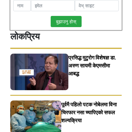
बुझाउनु हाेस्
लोकप्रिय
प्रसिद्ध मुटुरोग विशेषज्ञ डा.
अरुण सायमी केएमसीमा
आबद्ध
पूर्वमै पहिलो पटक नोबेलमा विना
चिरफार नसा च्यापिएको सफल
शल्यक्रिया