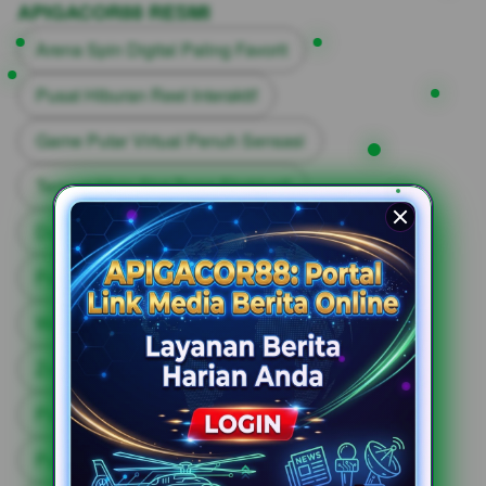
APIGACOR88 RESMI
Arena Spin Digital Paling Favorit
Pusat Hiburan Reel Interaktif
Game Putar Virtual Penuh Sensasi
Tempat Main Slot Tema Eksklusif
Dunia Jackpot Online Modern
Portal Mesin Spin Masa Kini
Wahana Hiburan Slot Premium
Zona Reel Online Paling Seru
Platform Spin Otomatis Kekinian
Pusat Game Gulir Digital