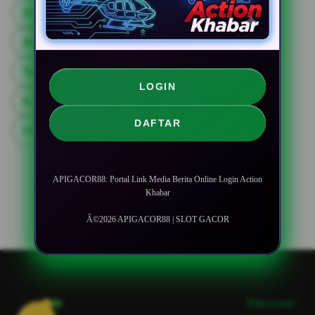
Slot Virtual Nuansa Futuristik
Arena Hiburan Putar Berkelas
Tempat Spin Online Anti Membosankan
LOGIN
Komunitas Pecinta Reel Digital
DAFTAR
Hiburan Mesin Putar Interaktif
View all
APIGACOR88: Portal Link Media Berita Online Login Action
Khabar
Â©2026 APIGACOR88 | SLOT GACOR
Discover