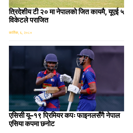
त्रिदेशीय टी २० मा नेपालकाे जित कायमै, यूएई ५
विकेटले पराजित
कार्तिक, ६, २०८०
एसिसी यू–१९ प्रिमियर कपः फाइनलसँगै नेपाल
एसिया कपमा छनोट