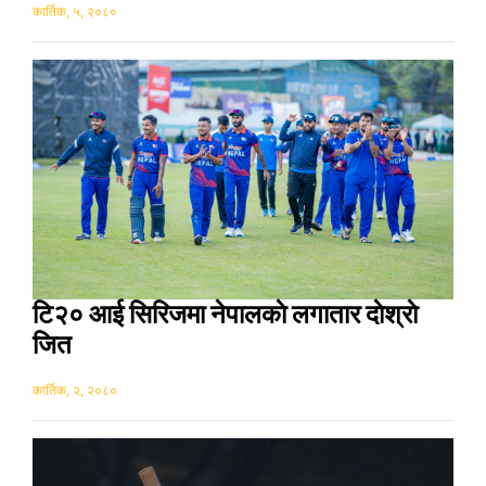
कार्तिक, ५, २०८०
टि२० आई सिरिजमा नेपालकाे लगातार दाेश्राे
जित
कार्तिक, २, २०८०