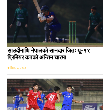
साउदीमाथि नेपालकाे सानदार जितः यू-१९
प्रिमियर कपको अन्तिम चारमा
कार्तिक, २, २०८०