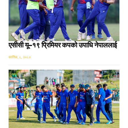
एसीसी यू–१९ प्रिमियर कपको उपाधि नेपाललाई
कार्तिक, ८, २०८०