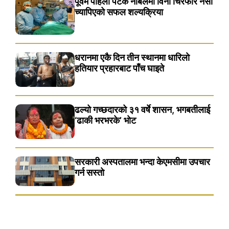
पूर्वमै पहिलो पटक नोबेलमा विना चिरफार नसा
च्यापिएको सफल शल्यक्रिया
धरानमा एकै दिन तीन स्थानमा धारिलाे
हतियार प्रहारबाट पाँच घाइते
ढल्यो गच्छदारको ३१ वर्षे शासन, भगबतीलाई
‘ढाकी भरभरके’ भाेट
सरकारी अस्पतालमा भन्दा केएमसीमा उपचार
गर्न सस्ताे