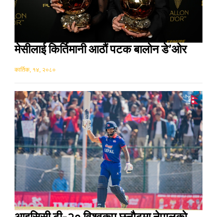
मेसीलाई किर्तिमानी आठौं पटक बालोन डे’ओर
कार्तिक, १४, २०८०
आइसिसी टी-२० विश्वकप छनाैटमा नेपालकाे