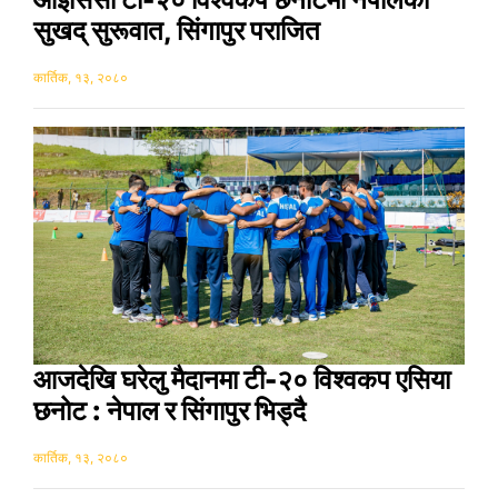
सुखद् सुरूवात, सिंगापुर पराजित
कार्तिक, १३, २०८०
आजदेखि घरेलु मैदानमा टी-२० विश्वकप एसिया
छनोट : नेपाल र सिंगापुर भिड्दै
कार्तिक, १३, २०८०