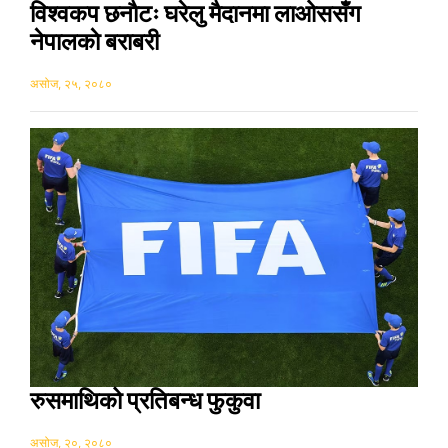
विश्वकप छनाैटः घरेलु मैदानमा लाओससँग
नेपालकाे बराबरी
असोज, २५, २०८०
रुसमाथिको प्रतिबन्ध फुकुवा
असोज, २०, २०८०