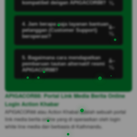
kompatibel dengan APIGACOR88?
¼
4. Jam berapa saja layanan bantuan
â–
pelanggan (Customer Support)
¼
beroperasi?
5. Bagaimana cara mendapatkan
â–
pembaruan tautan alternatif resmi
¼
APIGACOR88?
APIGACOR88: Portal Link Media Berita Online
Login Action Khabar
APIGACOR88 atau Action Khabar adalah sebuah portal
link media berita online yang di operasikan oleh login
white line media dan berbasis di Kathmandu.