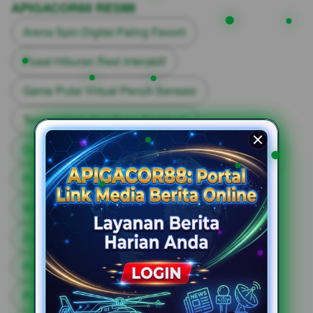
APIGACOR88 RESMI
Arena Spin Digital Paling Favorit
Pusat Hiburan Reel Interaktif
Game Putar Virtual Penuh Sensasi
Tempat Main Slot Tema Eksklusif
Dunia Jackpot Online Modern
Portal Mesin Spin Masa Kini
Wahana Hiburan Slot Premium
Zona Reel Online Paling Seru
Platform Spin Otomatis Kekinian
Pusat Game Gulir Digital