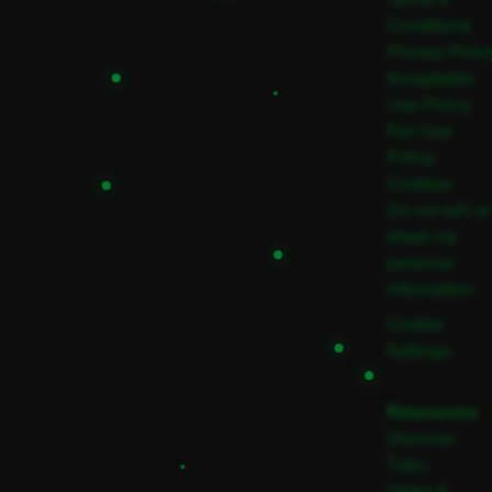
Conditions
Privacy Polic
Acceptable
Use Policy
Fair Use
Policy
Cookies
Do not sell or
share my
personal
information
Cookie
Settings
Resources
Discover
Tuts+
Video &