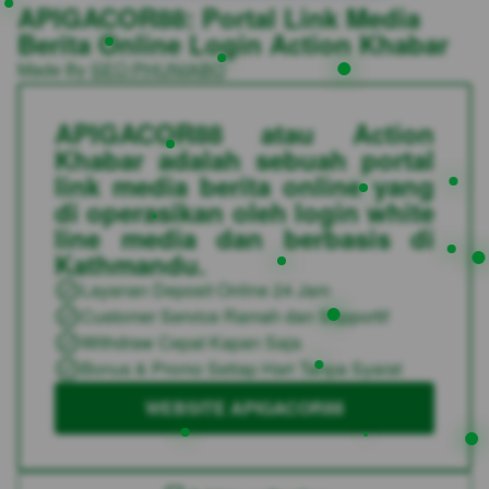
APIGACOR88: Portal Link Media
Berita Online Login Action Khabar
Made By
SEO PHUNIABO
APIGACOR88 atau Action
Khabar adalah sebuah portal
link media berita online yang
di operasikan oleh login white
line media dan berbasis di
Kathmandu.
Layanan Deposit Online 24 Jam
Customer Service Ramah dan Supportif
Withdraw Cepat Kapan Saja
Bonus & Promo Setiap Hari Tanpa Syarat
WEBSITE APIGACOR88